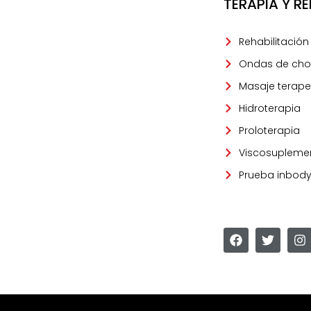
TERAPIA Y R
Rehabilitación
Ondas de ch
Masaje terape
Hidroterapia
Proloterapia
Viscosupleme
Prueba inbod