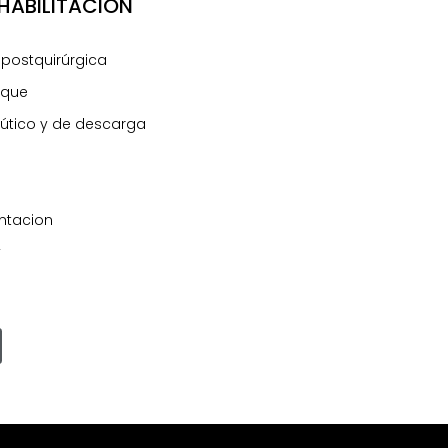
EHABILITACIÓN
 postquirúrgica
oque
útico y de descarga
ntacion
y